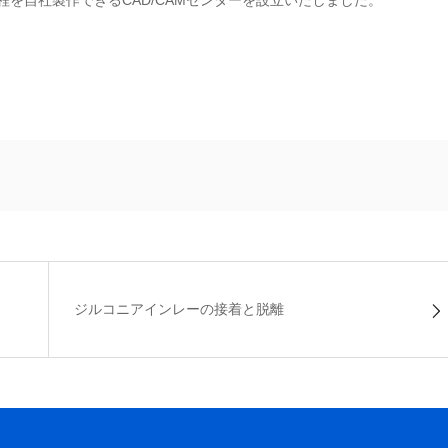
程を自社製作できるCAD/CAMセンターを設立いたしました。
ジルコニアインレーの接着と脱離