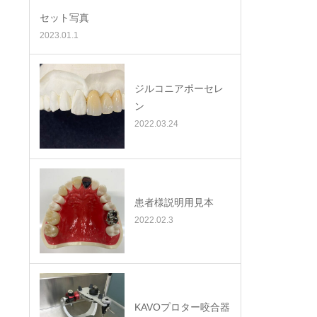
セット写真
2023.01.1
ジルコニアポーセレ
ン
2022.03.24
患者様説明用見本
2022.02.3
KAVOプロター咬合器