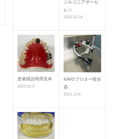
ジルコニアポーセ
レン
2022.03.24
患者様説明用見本
KAVOプロター咬合
2022.02.3
器
2021.12.6