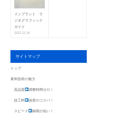
インプラント ラ
ジオグラフィック
ガイド
2021.11.16
サイトマップ
トップ
東和技研の魅力
高品質
調整時間ゼロ！
技工料
抜群のコスパ！
スピード
納期が短い！