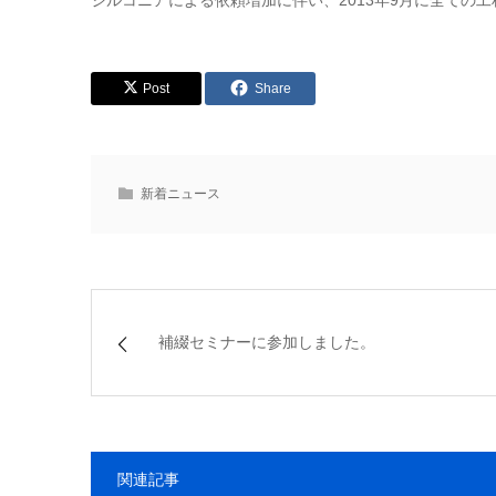
ジルコニアによる依頼増加に伴い、2013年9月に全ての工
Post
Share
新着ニュース
補綴セミナーに参加しました。
関連記事