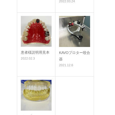
2022.03.24
患者様説明用見本
KAVOプロター咬合
2022.02.3
器
2021.12.6