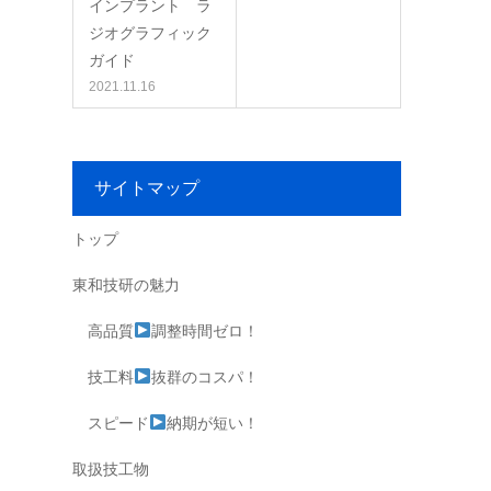
インプラント ラ
ジオグラフィック
ガイド
2021.11.16
サイトマップ
トップ
東和技研の魅力
高品質
調整時間ゼロ！
技工料
抜群のコスパ！
スピード
納期が短い！
取扱技工物