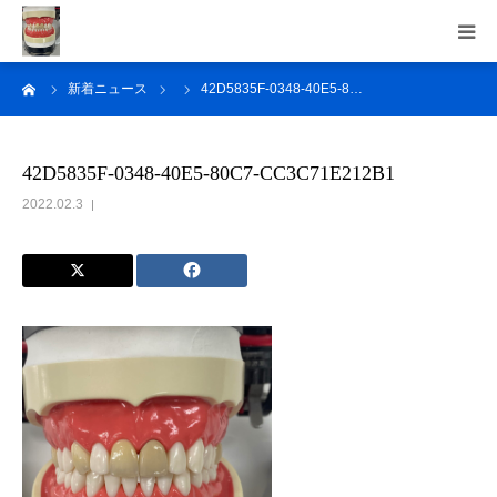
ーム
新着ニュース
42D5835F-0348-40E5-8…
トップ
東和技研の魅力
42D5835F-0348-40E5-80C7-CC3C71E212B1
2022.02.3
取扱技工物
会社紹介
よくある質問
お問い合わせ