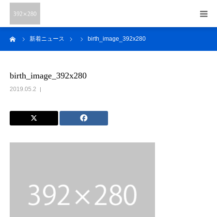
ーム
新着ニュース
birth_image_392x280
トップ
東和技研の魅力
birth_image_392x280
2019.05.2
取扱技工物
会社紹介
よくある質問
お問い合わせ