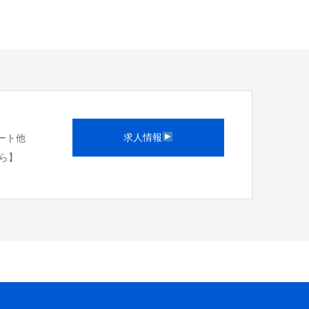
求人情報
ネート他
ら】