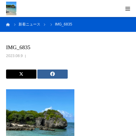
ーム
新着ニュース
IMG_6835
トップ
東和技研の魅力
IMG_6835
2023.08.9
取扱技工物
会社紹介
よくある質問
お問い合わせ